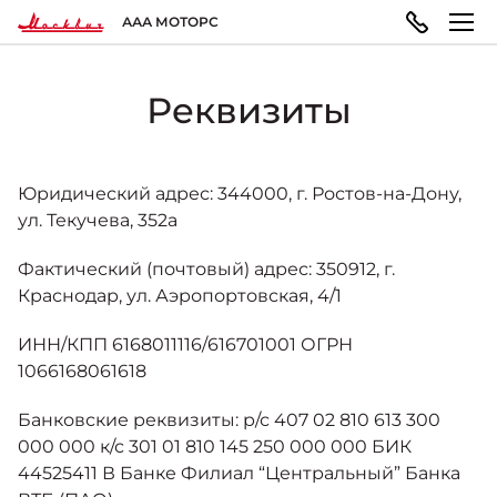
ААА МОТОРС
Реквизиты
МОДЕЛЬНЫЙ РЯД
ПОКУПАТЕЛЯМ
ВЛАДЕЛЬЦАМ
О КОМПАНИИ
Москвич 3
ВЫБОР АВТОМОБИЛЯ
ТЕХОБСЛУЖИВАНИЕ И РЕМОНТ
ПРАВОВАЯ ИНФОРМАЦИЯ
Юридический адрес: 344000, г. Ростов-на-Дону,
Городской кроссовер
ул. Текучева, 352а
от 1 344 000 ₽*
Фактический (почтовый) адрес: 350912, г.
Конфигуратор
Запись на сервис
Реквизиты
Краснодар, ул. Аэропортовская, 4/1
ГАРАНТИЯ И ПОДДЕРЖКА
ИНН/КПП 6168011116/616701001 ОГРН
Москвич 3e
Автомобили в наличии
Политика обработки персональных данных
Современный электромобиль
1066168061618
от 3 500 000 ₽*
Гарантия
Банковские реквизиты: р/с 407 02 810 613 300
Записаться на тест-драйв
Правила пользования сайтом
000 000 к/с 301 01 810 145 250 000 000 БИК
44525411 В Банке Филиал “Центральный” Банка
ПОКУПКА АВТОМОБИЛЯ
Помощь на дорогах